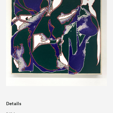
Exhibitors
出展ギャラリー一覧
- Gallery Collaborations
- Kyoto Meetings
Artworks
作品一覧
ACK Curates
- Satellite Program “Flowers of Time”
- Public Program
Talks
トークイベント
For Kids
キッズプログラム
Special Programs
スペシャルプログラム
Associated Programs
連携プログラム
About
ACKとは
Details
Visitor Information
来場者向け情報