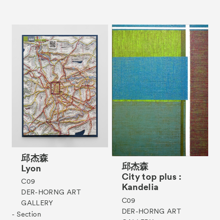
邱杰森
邱杰森
Lyon
City top plus :
C09
Kandelia
DER-HORNG ART
C09
GALLERY
DER-HORNG ART
- Section