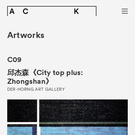
Artworks
C09
邱杰森《City top plus:
Zhongshan》
DER-HORNG ART GALLERY