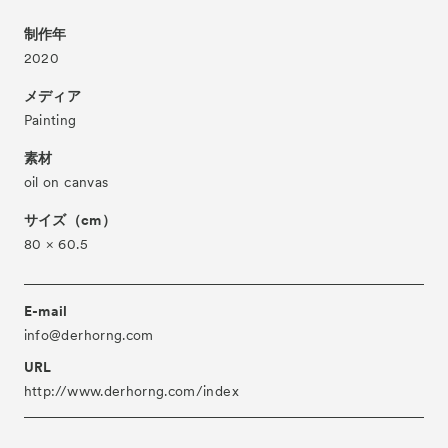
About
ACKとは
制作年
2020
Visitor Information
来場者向け情報
メディア
Partners
パートナー
Painting
Press
プレス
素材
Contact
oil on canvas
お問い合わせ
Archive
サイズ（cm）
アーカイブ
80 × 60.5
E-mail
info@derhorng.com
URL
http://www.derhorng.com/index