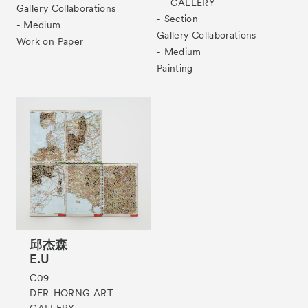
GALLERY
Gallery Collaborations
- Section
- Medium
Gallery Collaborations
Tickets
VIP
Work on Paper
- Medium
Painting
邱杰森
E.U
C09
DER-HORNG ART
GALLERY