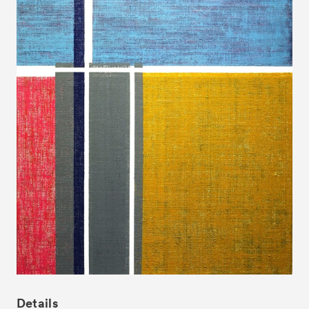
News
お知らせ
Exhibitors
出展ギャラリー一覧
- Gallery Collaborations
- Kyoto Meetings
Artworks
作品一覧
ACK Curates
- Satellite Program “Flowers of Time”
- Public Program
Talks
トークイベント
For Kids
キッズプログラム
Special Programs
スペシャルプログラム
Associated Programs
Details
連携プログラム