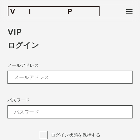
VIP
ログイン
News
お知らせ
メールアドレス
Exhibitors
出展ギャラリー一覧
- Gallery Collaborations
- Kyoto Meetings
Artworks
パスワード
作品一覧
ACK Curates
- Satellite Program “Flowers of Time”
- Public Program
ログイン状態を保持する