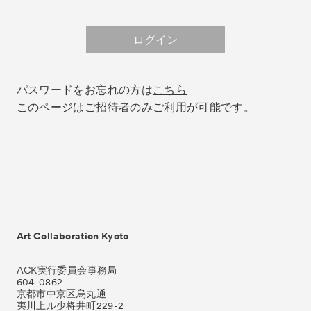
Talks
トークイベント
For Kids
ログイン
キッズプログラム
Special Programs
スペシャルプログラム
Associated Programs
パスワードをお忘れの方は
こちら
連携プログラム
このページはご招待者のみご利用が可能です。
About
ACKとは
Visitor Information
来場者向け情報
Partners
パートナー
Press
プレス
Contact
お問い合わせ
Art Collaboration Kyoto
Archive
アーカイブ
ACK実行委員会事務局
604-0862
京都市中京区烏丸通
夷川上ル少将井町229-2