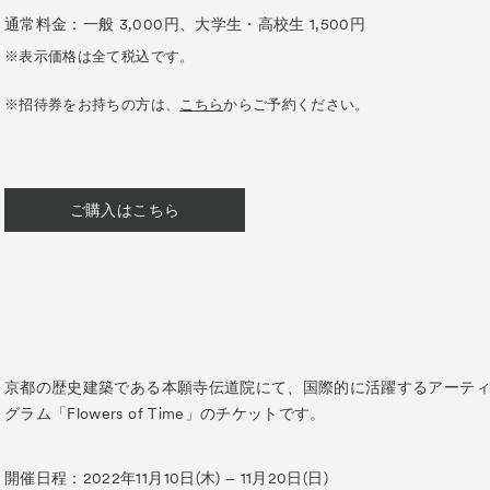
es
通常料金：一般 3,000円、大学生・高校生 1,500円
Archive
アー
am “Flowers of Time”
※表示価格は全て税込です。
※招待券をお持ちの方は、
こちら
からご予約ください。
ベント
ズプログラム
ご購入はこちら
ograms
スペシャルプログラム
 Programs
連携プログラム
京都の歴史建築である本願寺伝道院にて、国際的に活躍するアーテ
グラム「Flowers of Time」のチケットです。
開催日程：2022年11月10日(木) – 11月20日(日)