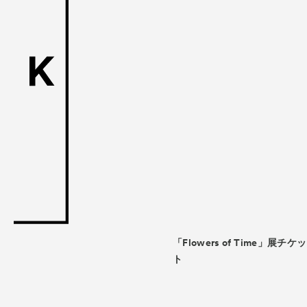
ACK Curat
- Satellite Progr
- Public Program
Talks
トークイ
For Kids
キッ
Special Pr
Associated
「Flowers of Time」展チケッ
ト