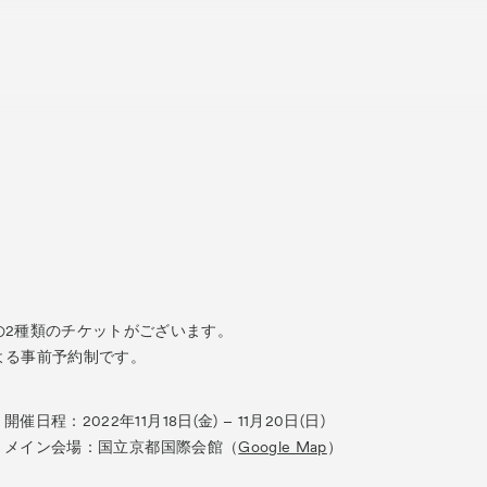
About
ACKと
Visitor Inf
出展ギャラリー一覧
の2種類のチケットがございます。
Partners
rations
よる事前予約制です。
パ
Press
プレス
開催日程：2022年11月18日(金) – 11月20日(日)
品一覧
メイン会場：国立京都国際会館（
Google Map
）
Contact
お問