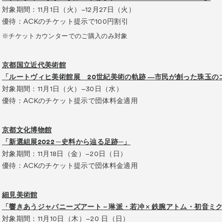
対象期間：11月1日（火）–12月27日（火）
優待：ACKのチケット提示で100円割引
※チケットカウンターでのご購入のみ対象
京都国立近代美術館
「ルートヴィヒ美術館展 20世紀美術の軌跡 ―市民が創った珠玉の
対象期間：11月1日（火）–30日（水）
優待：ACKのチケット提示で団体料金適用
京都文化博物館
「新選組展2022 ─史料から辿る​​足跡─」
対象期間：11月18日（金）–20日（日）
優待：ACKのチケット提示で団体料金適用
細見美術館
「響きあうジャパニーズアート－琳派・若冲 × 鉄腕アトム・初⾳ミ
対象期間：11月10日（木）–20 日（日）