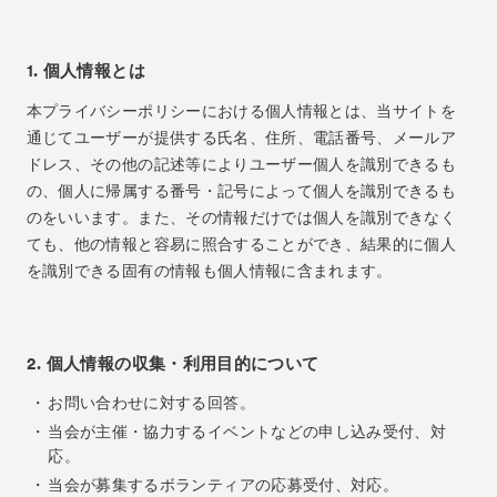
News
お知らせ
1. 個人情報とは
Exhibitors
出展ギャラリー一覧
本プライバシーポリシーにおける個人情報とは、当サイトを
- Gallery Collaborations
通じてユーザーが提供する氏名、住所、電話番号、メールア
ドレス、その他の記述等によりユーザー個人を識別できるも
- Kyoto Meetings
の、個人に帰属する番号・記号によって個人を識別できるも
Artworks
作品一覧
のをいいます。また、その情報だけでは個人を識別できなく
ACK Curates
ても、他の情報と容易に照合することができ、結果的に個人
を識別できる固有の情報も個人情報に含まれます。
- Satellite Program “Flowers of Time”
- Public Program
Talks
2. 個人情報の収集・利用目的について
トークイベント
For Kids
お問い合わせに対する回答。
キッズプログラム
当会が主催・協力するイベントなどの申し込み受付、対
Special Programs
スペシャルプログラム
応。
Associated Programs
当会が募集するボランティアの応募受付、対応。
連携プログラム