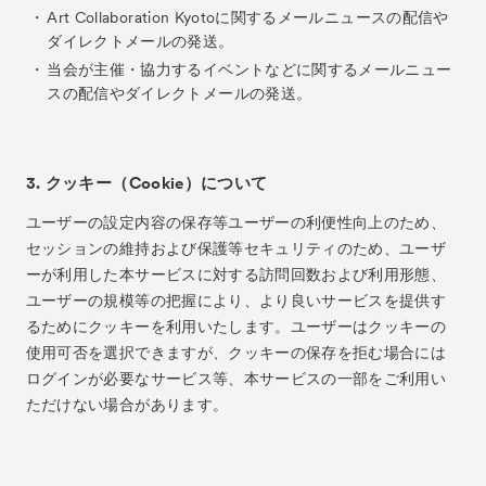
Art Collaboration Kyotoに関するメールニュースの配信や
About
ACKとは
ダイレクトメールの発送。
当会が主催・協力するイベントなどに関するメールニュー
Visitor Information
来場者向け情報
スの配信やダイレクトメールの発送。
Partners
パートナー
Press
プレス
3. クッキー（Cookie）について
Contact
お問い合わせ
ユーザーの設定内容の保存等ユーザーの利便性向上のため、
Archive
アーカイブ
セッションの維持および保護等セキュリティのため、ユーザ
ーが利用した本サービスに対する訪問回数および利用形態、
ユーザーの規模等の把握により、より良いサービスを提供す
るためにクッキーを利用いたします。ユーザーはクッキーの
使用可否を選択できますが、クッキーの保存を拒む場合には
ログインが必要なサービス等、本サービスの一部をご利用い
ただけない場合があります。