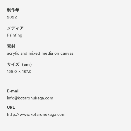
About
ACKとは
制作年
2022
Visitor Information
来場者向け情報
メディア
Partners
パートナー
Painting
Press
プレス
素材
Contact
お問い合わせ
acrylic and mixed media on canvas
Archive
アーカイブ
サイズ（cm）
155.0 × 187.0
E-mail
info@kotaronukaga.com
URL
http://www.kotaronukaga.com