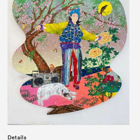
News
お知らせ
Exhibitors
出展ギャラリー一覧
- Gallery Collaborations
- Kyoto Meetings
Artworks
作品一覧
ACK Curates
- Satellite Program “Flowers of Time”
- Public Program
Talks
トークイベント
For Kids
キッズプログラム
Special Programs
スペシャルプログラム
Associated Programs
Details
連携プログラム