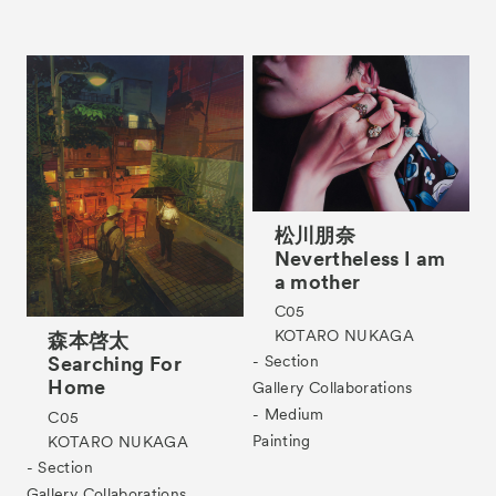
松川朋奈
Nevertheless I am
a mother
C05
KOTARO NUKAGA
森本啓太
Searching For
- Section
Home
Gallery Collaborations
- Medium
C05
Painting
KOTARO NUKAGA
- Section
Gallery Collaborations