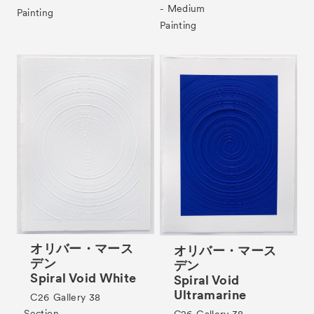
- Medium
Painting
Painting
Tickets
VIP
オリバー・マース
オリバー・マース
デン
デン
Spiral Void White
Spiral Void
Ultramarine
C26
Gallery 38
- Section
C26
Gallery 38