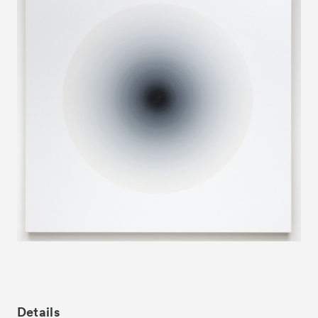
News
お知らせ
Exhibitors
出展ギャラリー一覧
- Gallery Collaborations
- Kyoto Meetings
Artworks
作品一覧
ACK Curates
- Satellite Program “Flowers of Time”
- Public Program
Talks
トークイベント
For Kids
キッズプログラム
Special Programs
スペシャルプログラム
Associated Programs
Details
連携プログラム