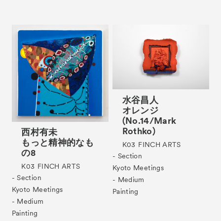
水谷昌人
オレンジ
(No.14/Mark
Rothko)
西村有未
もっと精神的なも
K03
FINCH ARTS
の8
- Section
K03
FINCH ARTS
Kyoto Meetings
- Section
- Medium
Kyoto Meetings
Painting
- Medium
Painting