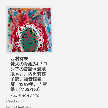
Tickets
VIP
西村有未
焚火の骨組み(『ロ
シアの昔話≪愛蔵
版≫』、内田莉莎
子訳、福音館書
店、1989年、「雪
娘」P.132-133)
K03
FINCH ARTS
- Section
Kyoto Meetings