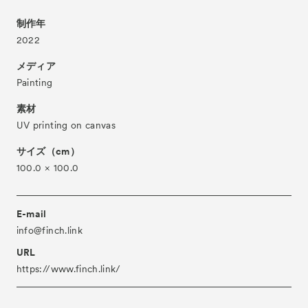
About
ACKとは
制作年
Visitor Information
2022
来場者向け情報
Partners
メディア
パートナー
Painting
Press
プレス
素材
Contact
お問い合わせ
UV printing on canvas
Archive
アーカイブ
サイズ（cm）
100.0 × 100.0
E-mail
info@finch.link
URL
https://www.finch.link/