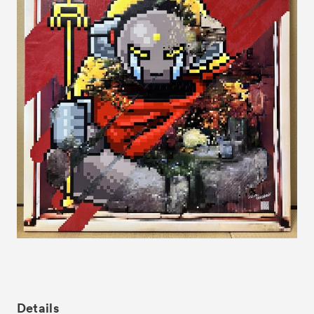
News
お知らせ
Exhibitors
出展ギャラリー一覧
- Gallery Collaborations
- Kyoto Meetings
Artworks
作品一覧
ACK Curates
- Satellite Program “Flowers of Time”
- Public Program
Talks
トークイベント
For Kids
キッズプログラム
Special Programs
スペシャルプログラム
Associated Programs
連携プログラム
Details