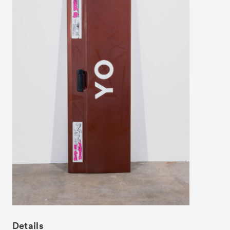
News
お知らせ
Exhibitors
出展ギャラリー一覧
- Gallery Collaborations
- Kyoto Meetings
Artworks
作品一覧
ACK Curates
- Satellite Program “Flowers of Time”
- Public Program
Talks
トークイベント
For Kids
キッズプログラム
Special Programs
スペシャルプログラム
Associated Programs
連携プログラム
Details