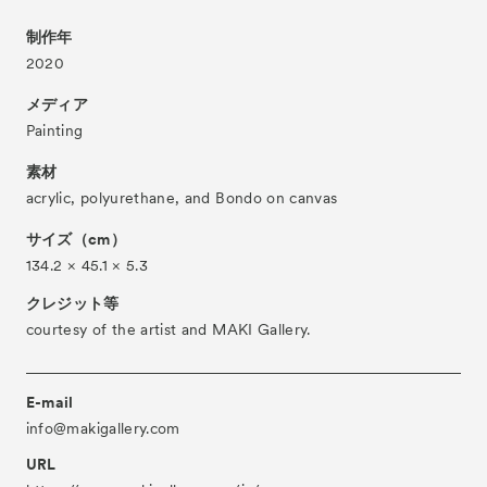
About
ACKとは
制作年
Visitor Information
2020
来場者向け情報
Partners
メディア
パートナー
Painting
Press
プレス
素材
Contact
お問い合わせ
acrylic, polyurethane, and Bondo on canvas
Archive
アーカイブ
サイズ（cm）
134.2 × 45.1 × 5.3
クレジット等
courtesy of the artist and MAKI Gallery.
E-mail
info@makigallery.com
URL