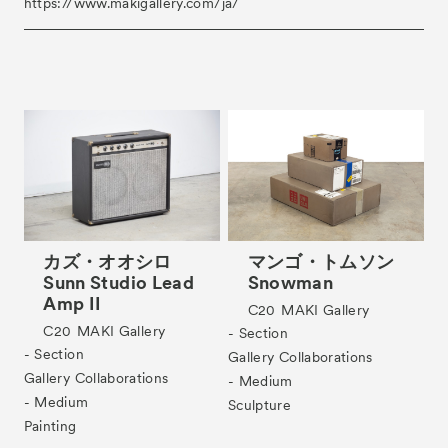
https://www.makigallery.com/ja/
カズ・オオシロ
マンゴ・トムソン
Sunn Studio Lead
Snowman
Amp II
C20
MAKI Gallery
C20
MAKI Gallery
- Section
- Section
Gallery Collaborations
Gallery Collaborations
- Medium
- Medium
Sculpture
Painting