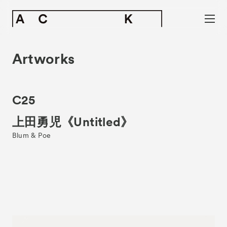
Artworks
C25
上田勇児《Untitled》
Blum & Poe