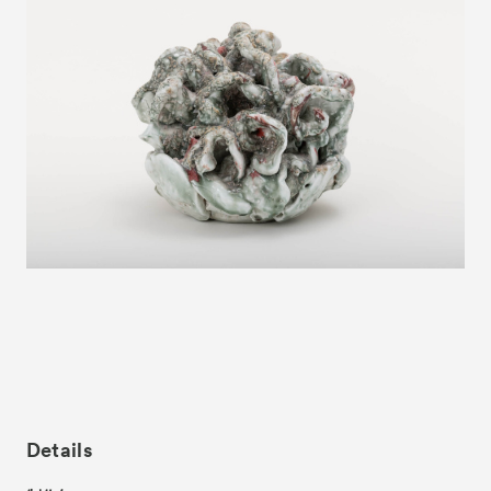
News
お知らせ
Exhibitors
出展ギャラリー一覧
- Gallery Collaborations
- Kyoto Meetings
Artworks
作品一覧
ACK Curates
- Satellite Program “Flowers of Time”
- Public Program
Talks
トークイベント
For Kids
キッズプログラム
Special Programs
スペシャルプログラム
Details
Associated Programs
連携プログラム