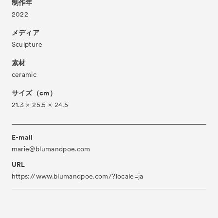
制作年
About
2022
ACKとは
Visitor Information
メディア
来場者向け情報
Sculpture
Partners
パートナー
素材
Press
プレス
ceramic
Contact
お問い合わせ
サイズ（cm）
21.3 × 25.5 × 24.5
Archive
アーカイブ
E-mail
marie@blumandpoe.com
URL
https://www.blumandpoe.com/?locale=ja