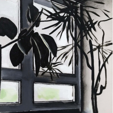
es
Archive
アー
am “Flowers of Time”
ベント
ズプログラム
ograms
スペシャルプログラム
 Programs
連携プログラム