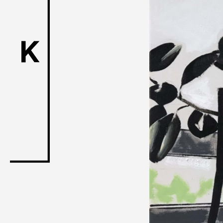
ACK Curat
- Satellite Progr
- Public Program
Talks
トークイ
For Kids
キッ
Special Pr
Associated