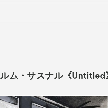
About
ACKと
Visitor Inf
出展ギャラリー一覧
ム・サスナル《Untitled
Partners
rations
パ
Press
プレス
品一覧
Contact
お問