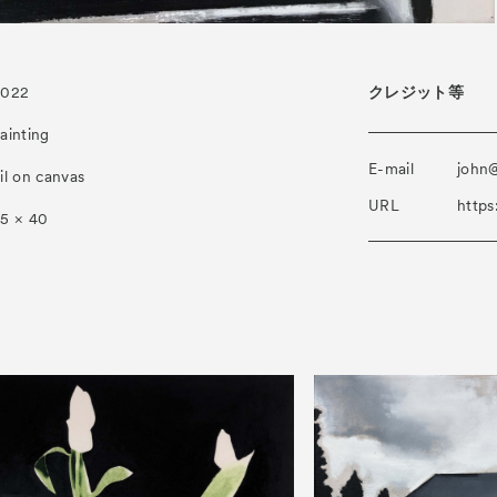
2022
クレジット等
ainting
E-mail
john
il on canvas
URL
https
5 × 40