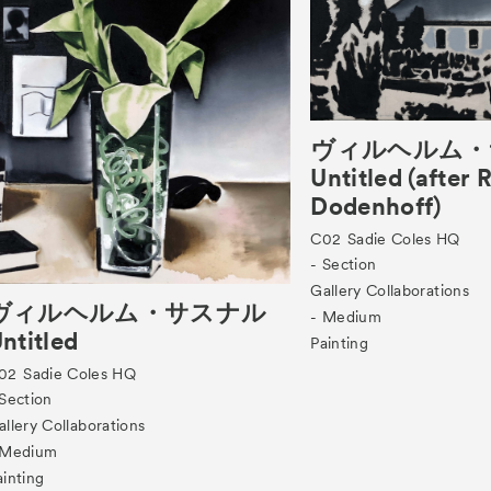
ヴィルヘルム・
Untitled (after 
Dodenhoff)
C02
Sadie Coles HQ
- Section
Gallery Collaborations
ヴィルヘルム・サスナル
- Medium
ntitled
Painting
02
Sadie Coles HQ
 Section
allery Collaborations
 Medium
ainting