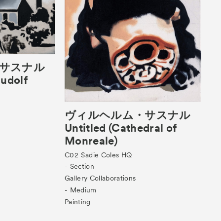
サスナル
Rudolf
ヴィルヘルム・サスナル
Untitled (Cathedral of
Monreale)
C02
Sadie Coles HQ
- Section
Gallery Collaborations
- Medium
Painting