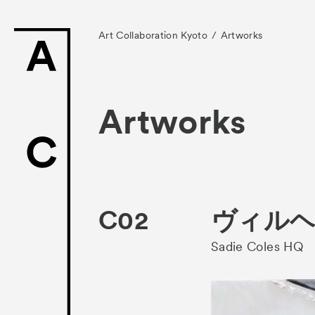
Art Collaboration Kyoto
Artworks
Artworks
News
お知らせ
Exhibitors
C02
ヴィルヘル
- Gallery Collabo
Sadie Coles HQ
- Kyoto Meetings
Artworks
作