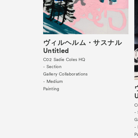
ヴィルヘルム・サスナル
Untitled
C02
Sadie Coles HQ
- Section
Gallery Collaborations
- Medium
Painting
U
C
-
G
-
P