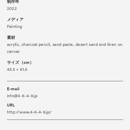
制作年
About
2022
ACKとは
Visitor Information
メディア
来場者向け情報
Painting
Partners
パートナー
素材
Press
プレス
acrylic, charcoal pencil, sand paste, desert sand and linen on
canvas
Contact
お問い合わせ
サイズ（cm）
Archive
アーカイブ
43.5 × 61.5
E-mail
info@4-6-4-9.jp
URL
http://www.4-6-4-9.jp/