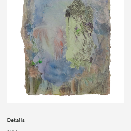
News
お知らせ
Exhibitors
出展ギャラリー一覧
- Gallery Collaborations
- Kyoto Meetings
Artworks
作品一覧
ACK Curates
- Satellite Program “Flowers of Time”
- Public Program
Talks
トークイベント
For Kids
キッズプログラム
Special Programs
スペシャルプログラム
Details
Associated Programs
連携プログラム