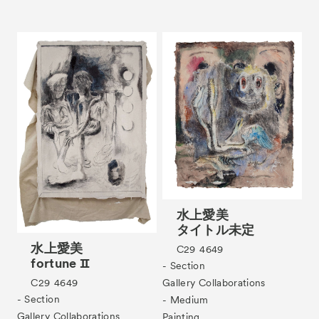
水上愛美
タイトル未定
水上愛美
C29
4649
fortune Ⅱ
- Section
C29
4649
Gallery Collaborations
- Section
- Medium
Gallery Collaborations
Painting