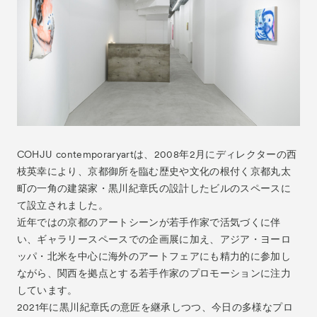
ACK Curates
- Satellite Program “Flowers of Time”
- Public Program
Talks
トークイベント
For Kids
キッズプログラム
Special Programs
スペシャルプログラム
COHJU contemporaryartは、2008年2月にディレクターの西
Associated Programs
枝英幸により、京都御所を臨む歴史や文化の根付く京都丸太
連携プログラム
町の一角の建築家・黒川紀章氏の設計したビルのスペースに
About
ACKとは
て設立されました。
近年ではの京都のアートシーンが若手作家で活気づくに伴
Visitor Information
来場者向け情報
い、ギャラリースペースでの企画展に加え、アジア・ヨーロ
Partners
パートナー
ッパ・北米を中心に海外のアートフェアにも精力的に参加し
ながら、関西を拠点とする若手作家のプロモーションに注力
Press
プレス
しています。
Contact
2021年に黒川紀章氏の意匠を継承しつつ、今日の多様なプロ
お問い合わせ