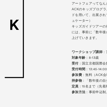
ACK Curat
アートフェアってなん
ACKのキッズプログ
- Satellite Progr
ドを用いて、出展され
ュケーター）
- Public Program
キッズガイドツアーの
Talks
には、事前に「数年後
トークイ
上げていきます。
For Kids
キッ
ワークショップ講師
：
Special Pr
対象年齢
：8-13歳
受付
：国立京都国際会
Associated
受付時間
：13:45-14:0
参加費
：無料（ACK
持参物
：「数年後の自
定員
：15名まで（先
参加方法
：事前申込制