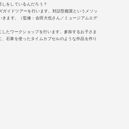
話しをしているんだろう？
カイブ
ッズガイドツアーを行います。対話型鑑賞というメソッ
いきます。（監修：会田大也さん／ミュージアムエデ
にしたワークショップを行います。参加するお子さま
に、石膏を使ったタイムカプセルのような作品を作り
）