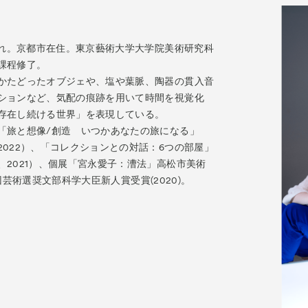
生まれ。京都市在住。東京藝術大学大学院美術研究科
課程修了。
かたどったオブジェや、塩や葉脈、陶器の貫入音
ションなど、気配の痕跡を用いて時間を視覚化
存在し続ける世界」を表現している。
「旅と想像/創造 いつかあなたの旅になる」
2022）、「コレクションとの対話：6つの部屋」
、2021）、個展「宮永愛子：漕法」高松市美術
70回芸術選奨文部科学大臣新人賞受賞(2020)。