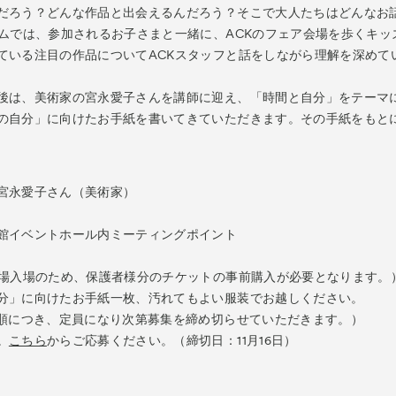
es
だろう？どんな作品と出会えるんだろう？そこで大人たちはどんなお
Archive
アー
ラムでは、参加されるお子さまと一緒に、ACKのフェア会場を歩くキ
am “Flowers of Time”
ている注目の作品についてACKスタッフと話をしながら理解を深めて
後は、美術家の宮永愛子さんを講師に迎え、「時間と自分」をテーマ
の自分」に向けたお手紙を書いてきていただきます。その手紙をもと
ベント
ズプログラム
宮永愛子さん（美術家）
ograms
スペシャルプログラム
館イベントホール内ミーティングポイント
 Programs
連携プログラム
0
会場入場のため、保護者様分のチケットの事前購入が必要となります。
分」に向けたお手紙一枚、汚れてもよい服装でお越しください。
着順につき、定員になり次第募集を締め切らせていただきます。）
。
こちら
からご応募ください。（締切日：11月16日）