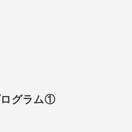
About
ACKと
Visitor Inf
出展ギャラリー一覧
Partners
プログラム①
rations
パ
Press
プレス
品一覧
Contact
お問