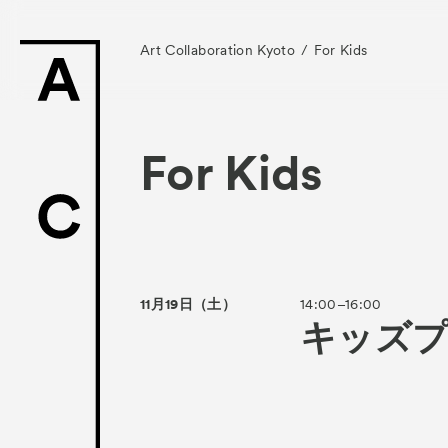
Art Collaboration Kyoto
For Kids
For Kids
News
お知らせ
Exhibitors
11月19日（土）
14:00–16:00
キッズ
- Gallery Collabo
- Kyoto Meetings
Artworks
作