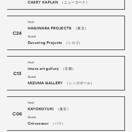
CASEY KAPLAN
（ニューヨーク）
News
お知らせ
Exhibitors
出展ギャラリー一覧
Host
- Gallery Collaborations
HAGIWARA PROJECTS
（東京）
C24
- Kyoto Meetings
Guest
Devening Projects
（シカゴ）
Artworks
作品一覧
ACK Curates
Host
imura art gallery
（京都）
- Satellite Program “Flowers of Time”
C13
Guest
- Public Program
MIZUMA GALLERY
（シンガポール）
Talks
トークイベント
For Kids
キッズプログラム
Host
KAYOKOYUKI
（東京）
Special Programs
スペシャルプログラム
C06
Guest
Associated Programs
Crèvecœur
（パリ）
連携プログラム