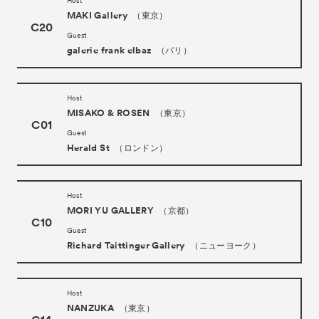
Host
MAKI Gallery
（東京）
C20
Guest
galerie frank elbaz
（パリ）
Host
MISAKO & ROSEN
（東京）
C01
Guest
Herald St
（ロンドン）
Host
MORI YU GALLERY
（京都）
C10
Guest
Richard Taittinger Gallery
（ニューヨーク）
Host
NANZUKA
（東京）