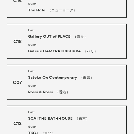
C14
Guest
The Hole
（ニューヨーク）
Host
Gallery OUT of PLACE
（奈良）
C18
Guest
Galerie CAMERA OBSCURA
（パリ）
Host
Satoko Oe Contemporary
（東京）
C07
Guest
Rossi & Rossi
（香港）
Host
SCAI THE BATHHOUSE
（東京）
C12
Guest
TKG+
（台北）