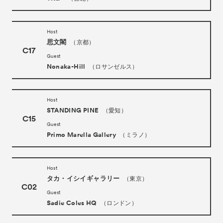
Host
思文閣
（京都）
C17
Guest
Nonaka-Hill
（ロサンゼルス）
Host
STANDING PINE
（愛知）
C15
Guest
Primo Marella Gallery
（ミラノ）
Host
タカ・イシイギャラリー
（東京）
C02
Guest
Sadie Coles HQ
（ロンドン）
Tickets
VIP