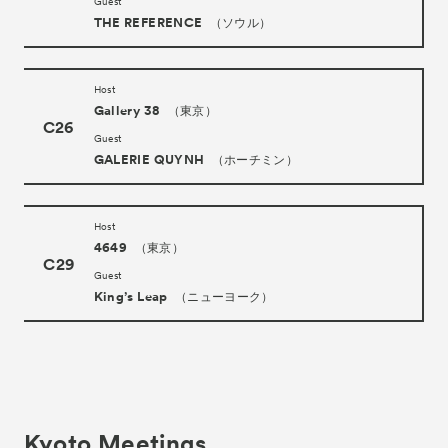
Guest
THE REFERENCE
（ソウル）
Host
Gallery 38
（東京）
C26
Guest
GALERIE QUYNH
（ホーチミン）
Host
4649
（東京）
C29
Guest
King’s Leap
（ニューヨーク）
Kyoto Meetings