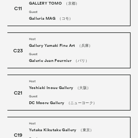
GALLERY TOMO
（京都）
C11
Guest
Galleria MAG
（コモ）
Host
Gallery Yamaki Fine Art
（兵庫）
C23
Guest
Galerie Jean Fournier
（パリ）
Host
Yoshiaki Inoue Gallery
（大阪）
C21
Guest
DC Moore Gallery
（ニューヨーク）
Host
Yutaka Kikutake Gallery
（東京）
C19