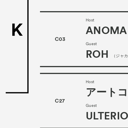
ACK Curat
- Satellite Progr
Host
- Public Program
ANOMA
Talks
C03
トークイ
Guest
ROH
For Kids
キッ
（ジャ
Special Pr
Associated
Host
アート
C27
Guest
ULTERI