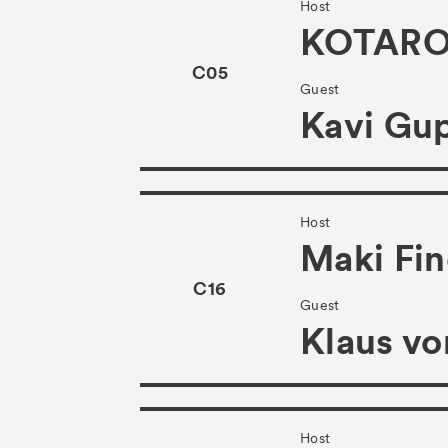
Host
KOTARO
C05
Guest
Kavi Gup
Host
Maki Fin
C16
Guest
Klaus vo
Host