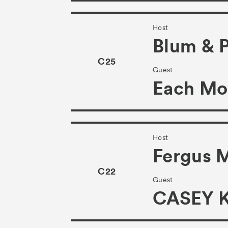
Host
Blum & 
C25
Guest
Each Mo
Host
Fergus 
C22
Guest
CASEY 