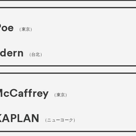
Poe
（東京）
dern
（台北）
McCaffrey
（東京）
KAPLAN
（ニューヨーク）