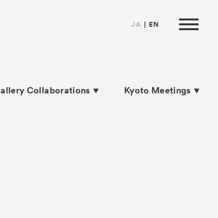
JA
EN
allery Collaborations
Kyoto Meetings
は
ormation
来場者向け情報
ートナー
い合わせ