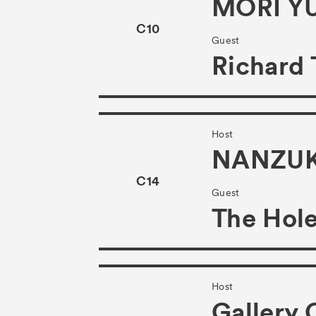
MORI Y
C10
Guest
Richard 
Host
NANZU
C14
Guest
The Hol
Host
Gallery