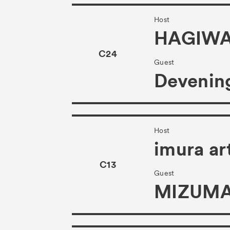
Host
HAGIWA
C24
Guest
Devening
Host
imura ar
C13
Guest
MIZUMA