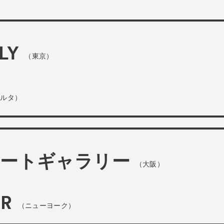
es
Archive
アー
am “Flowers of Time”
LY
（東京）
ベント
ズプログラム
カルタ）
ograms
スペシャルプログラム
 Programs
連携プログラム
コートギャラリー
（大阪）
OR
（ニューヨーク）