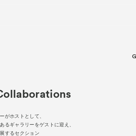
G
About
ACKと
Visitor Inf
出展ギャラリー一覧
Collaborations
Partners
rations
パ
Press
ーがホストとして、
プレス
あるギャラリーをゲストに迎え、
品一覧
Contact
お問
展するセクション