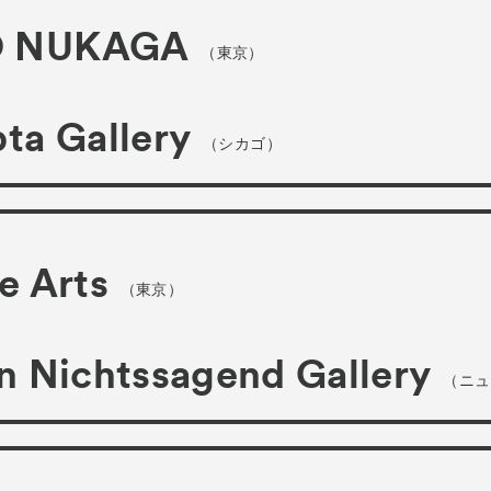
 NUKAGA
（東京）
ta Gallery
（シカゴ）
e Arts
（東京）
n Nichtssagend Gallery
（ニュ