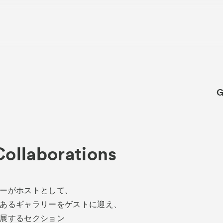
G
About
ACKと
Visitor Inf
出展ギャラリー一覧
Collaborations
Partners
rations
パ
Press
ーがホストとして、
プレス
あるギャラリーをゲストに迎え、
品一覧
Contact
お問
展するセクション