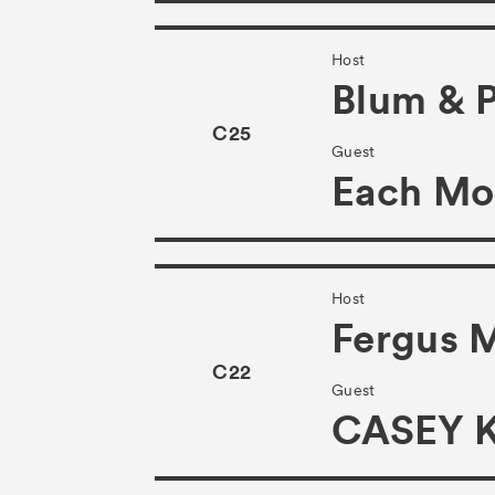
Host
Blum & 
C25
Guest
Each Mo
Host
Fergus 
C22
Guest
CASEY 