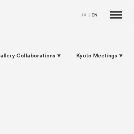
JA
EN
allery Collaborations
Kyoto Meetings
は
ormation
来場者向け情報
ートナー
い合わせ