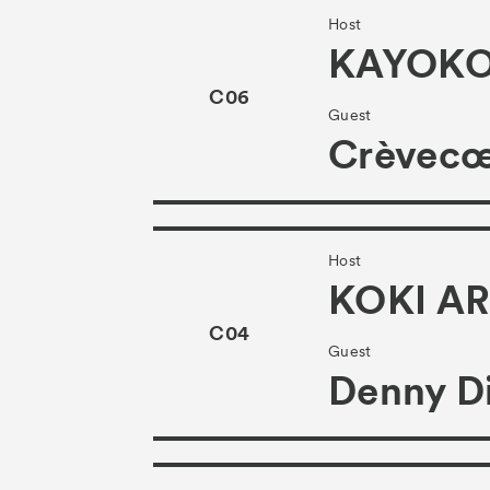
Host
KAYOKO
C06
Guest
Crèvec
Host
KOKI A
C04
Guest
Denny Di