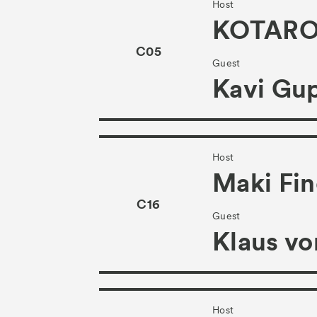
Host
KOTARO
C05
Guest
Kavi Gup
Host
Maki Fin
C16
Guest
Klaus vo
Host