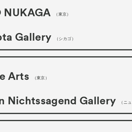
 NUKAGA
（東京）
ta Gallery
（シカゴ）
e Arts
（東京）
n Nichtssagend Gallery
（ニュ