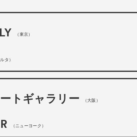
es
Archive
アー
am “Flowers of Time”
LY
（東京）
ベント
ズプログラム
カルタ）
ograms
スペシャルプログラム
 Programs
連携プログラム
コートギャラリー
（大阪）
OR
（ニューヨーク）