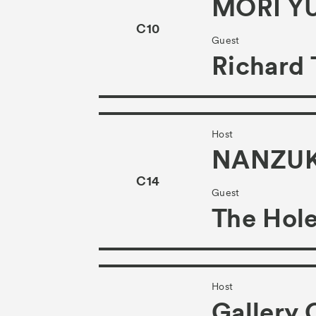
MORI Y
C10
Guest
Richard 
Host
NANZU
C14
Guest
The Hol
Host
Gallery