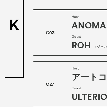
ACK Curat
- Satellite Progr
Host
- Public Program
ANOMA
Talks
C03
トークイ
Guest
ROH
For Kids
キッ
（ジャ
Special Pr
Associated
Host
アート
C27
Guest
ULTERI