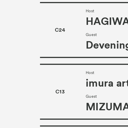
Host
HAGIWA
C24
Guest
Devening
Host
imura ar
C13
Guest
MIZUMA