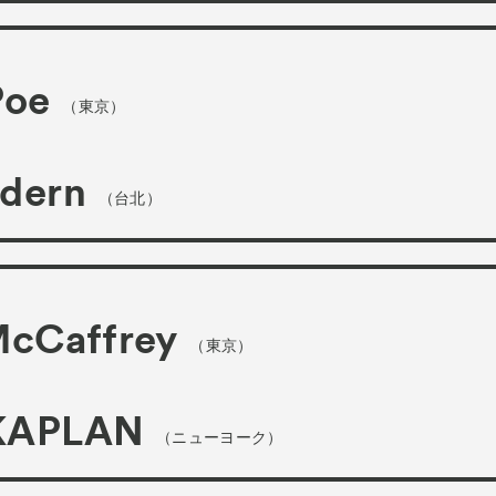
Poe
（東京）
dern
（台北）
McCaffrey
（東京）
KAPLAN
（ニューヨーク）