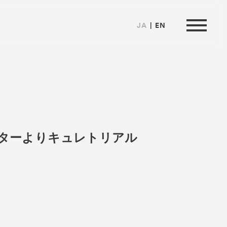
JA
EN
は
クターよりキュレトリアル
ormation
来場者向け情報
ートナー
い合わせ