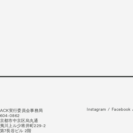
es
Archive
アー
am “Flowers of Time”
ベント
ズプログラム
ograms
スペシャルプログラム
 Programs
連携プログラム
Instagram
Facebook
ACK実行委員会事務局
604-0862
京都市中京区烏丸通
夷川上ル少将井町229-2
第7長谷ビル 2階