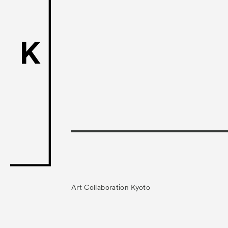
ACK Curat
- Satellite Progr
- Public Program
Talks
トークイ
For Kids
キッ
Special Pr
Associated
Art Collaboration Kyoto