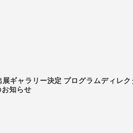
About
ACKと
、出展ギャラリー決定 プログラムディレ
Visitor Inf
出展ギャラリー一覧
のお知らせ
Partners
rations
パ
Press
プレス
品一覧
Contact
お問