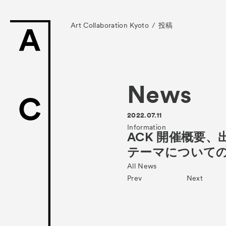
Art Collaboration Kyoto
投稿
News
News
2022.07.11
お知らせ
Information
ACK 開催概要
Exhibitors
テーマについて
- Gallery Collabo
All News
Prev
Next
- Kyoto Meetings
Artworks
作