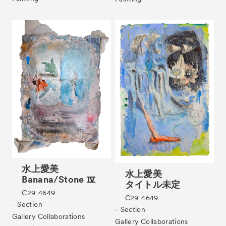
Tickets
VIP
水上愛美
水上愛美
Banana/Stone Ⅳ
タイトル未定
C29
4649
C29
4649
- Section
- Section
Gallery Collaborations
Gallery Collaborations