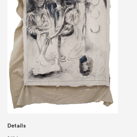
News
お知らせ
Exhibitors
出展ギャラリー一覧
- Gallery Collaborations
- Kyoto Meetings
Artworks
作品一覧
ACK Curates
- Satellite Program “Flowers of Time”
- Public Program
Talks
トークイベント
For Kids
キッズプログラム
Special Programs
スペシャルプログラム
Details
Associated Programs
連携プログラム