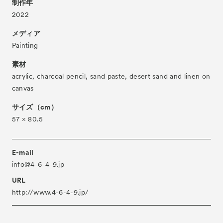
制作年
About
ACKとは
2022
Visitor Information
来場者向け情報
メディア
Painting
Partners
パートナー
素材
Press
プレス
acrylic, charcoal pencil, sand paste, desert sand and linen on
Contact
お問い合わせ
canvas
Archive
アーカイブ
サイズ（cm）
57 × 80.5
E-mail
info@4-6-4-9.jp
URL
http://www.4-6-4-9.jp/