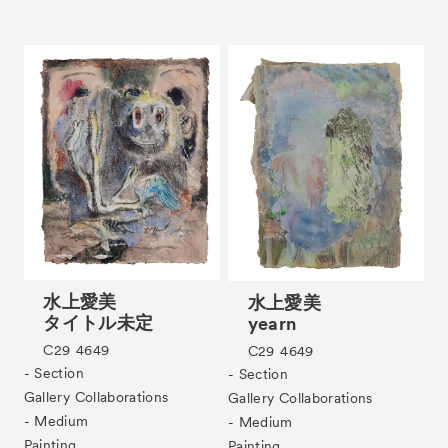
水上愛美
水上愛美
タイトル未定
yearn
C29
4649
C29
4649
- Section
- Section
Gallery Collaborations
Gallery Collaborations
- Medium
- Medium
Painting
Painting