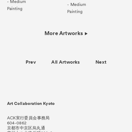
- Medium
- Medium
Painting
Painting
More Artworks
Prev
All Artworks
Next
Art Collaboration Kyoto
ACK実行委員会事務局
604-0862
京都市中京区烏丸通