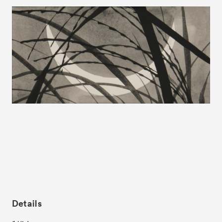
News
お知らせ
Exhibitors
出展ギャラリー一覧
- Gallery Collaborations
- Kyoto Meetings
Artworks
作品一覧
ACK Curates
- Satellite Program “Flowers of Time”
- Public Program
Talks
トークイベント
For Kids
キッズプログラム
Special Programs
スペシャルプログラム
Details
Associated Programs
連携プログラム