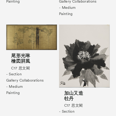
Gallery Collaborations
Painting
- Medium
Tickets
VIP
Painting
尾形光琳
檜図屛風
C17
思文閣
- Section
Gallery Collaborations
- Medium
加山又造
Painting
牡丹
C17
思文閣
- Section