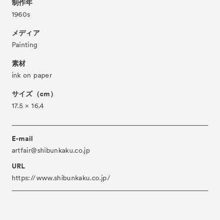
制作年
About
ACKとは
1960s
Visitor Information
来場者向け情報
メディア
Painting
Partners
パートナー
素材
Press
プレス
ink on paper
Contact
お問い合わせ
サイズ（cm）
Archive
17.5 × 16.4
アーカイブ
E-mail
artfair@shibunkaku.co.jp
URL
https://www.shibunkaku.co.jp/