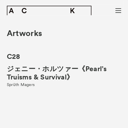
Artworks
C28
ジェニー・ホルツァー《Pearl’s
Truisms & Survival》
Sprüth Magers