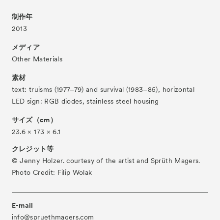
Associated Programs
連携プログラム
制作年
About
ACKとは
2013
Visitor Information
来場者向け情報
メディア
Partners
パートナー
Other Materials
Press
プレス
素材
text: truisms (1977–79) and survival (1983–85), horizontal
Contact
お問い合わせ
LED sign: RGB diodes, stainless steel housing
Archive
アーカイブ
サイズ（cm）
23.6 × 173 × 6.1
クレジット等
© Jenny Holzer. courtesy of the artist and Sprüth Magers.
Photo Credit: Filip Wolak
E-mail
info@spruethmagers.com