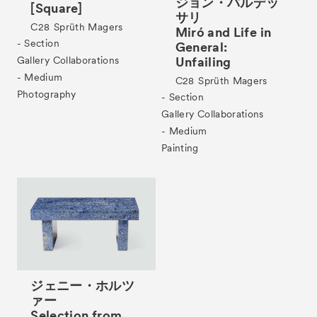
ジョン・バルデッ
[Square]
サリ
C28
Sprüth Magers
Miró and Life in
- Section
General:
Unfailing
Gallery Collaborations
Tickets
VIP
- Medium
C28
Sprüth Magers
Photography
- Section
Gallery Collaborations
- Medium
Painting
ジェニー・ホルツ
ァー
Selection from