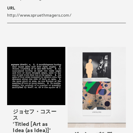
URL
http://www.spruethmagers.com/
ジョセフ・コスー
ス
‘Titled [Art as
Idea (as Idea)]‘