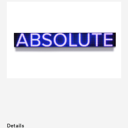
News
お知らせ
Exhibitors
出展ギャラリー一覧
- Gallery Collaborations
- Kyoto Meetings
Artworks
作品一覧
ACK Curates
- Satellite Program “Flowers of Time”
- Public Program
Talks
トークイベント
For Kids
キッズプログラム
Special Programs
スペシャルプログラム
Details