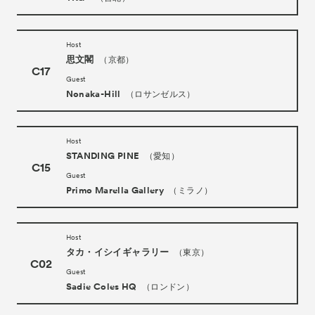
Host
思文閣
（京都）
C17
Guest
Nonaka-Hill
（ロサンゼルス）
Host
STANDING PINE
（愛知）
C15
Guest
Primo Marella Gallery
（ミラノ）
Host
タカ・イシイギャラリー
（東京）
C02
Guest
Sadie Coles HQ
（ロンドン）
Tickets
VIP