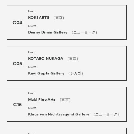
About
ACKとは
Host
Visitor Information
来場者向け情報
KOKI ARTS
（東京）
C04
Partners
パートナー
Guest
Denny Dimin Gallery
（ニューヨーク）
Press
プレス
Contact
お問い合わせ
Host
Archive
KOTARO NUKAGA
（東京）
アーカイブ
C05
Guest
Kavi Gupta Gallery
（シカゴ）
Host
Maki Fine Arts
（東京）
C16
Guest
Klaus von Nichtssagend Gallery
（ニューヨーク）