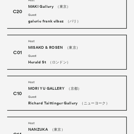
Host
MAKI Gallery
（東京）
C20
Guest
galerie frank elbaz
（パリ）
Host
MISAKO & ROSEN
（東京）
C01
Guest
Herald St
（ロンドン）
Host
MORI YU GALLERY
（京都）
C10
Guest
Richard Taittinger Gallery
（ニューヨーク）
Host
NANZUKA
（東京）