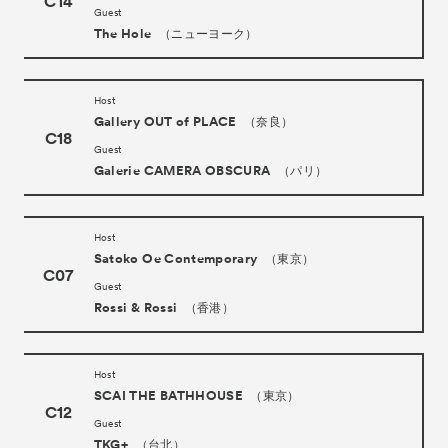
C14
Guest
The Hole
（ニューヨーク）
Host
Gallery OUT of PLACE
（奈良）
C18
Guest
Galerie CAMERA OBSCURA
（パリ）
Host
Satoko Oe Contemporary
（東京）
C07
Guest
Rossi & Rossi
（香港）
Host
SCAI THE BATHHOUSE
（東京）
C12
Guest
TKG+
（台北）