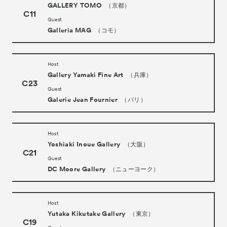
GALLERY TOMO
（京都）
C11
Guest
Galleria MAG
（コモ）
Host
Gallery Yamaki Fine Art
（兵庫）
C23
Guest
Galerie Jean Fournier
（パリ）
Host
Yoshiaki Inoue Gallery
（大阪）
C21
Guest
DC Moore Gallery
（ニューヨーク）
Host
Yutaka Kikutake Gallery
（東京）
C19