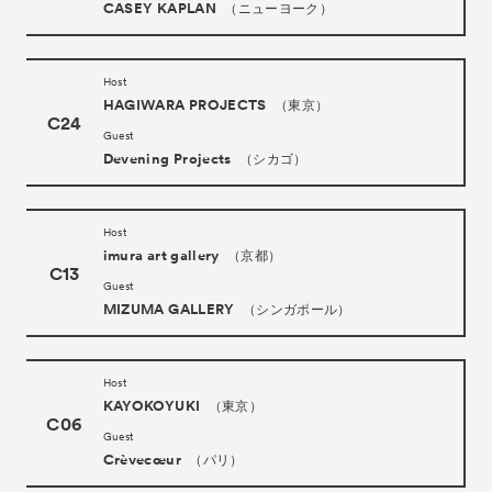
CASEY KAPLAN
（ニューヨーク）
News
お知らせ
Exhibitors
出展ギャラリー一覧
Host
- Gallery Collaborations
HAGIWARA PROJECTS
（東京）
C24
- Kyoto Meetings
Guest
Devening Projects
（シカゴ）
Artworks
作品一覧
ACK Curates
Host
imura art gallery
（京都）
- Satellite Program “Flowers of Time”
C13
Guest
- Public Program
MIZUMA GALLERY
（シンガポール）
Talks
トークイベント
For Kids
キッズプログラム
Host
KAYOKOYUKI
（東京）
Special Programs
スペシャルプログラム
C06
Guest
Associated Programs
Crèvecœur
（パリ）
連携プログラム