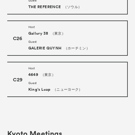
Guest
THE REFERENCE
（ソウル）
Host
Gallery 38
（東京）
C26
Guest
GALERIE QUYNH
（ホーチミン）
Host
4649
（東京）
C29
Guest
King’s Leap
（ニューヨーク）
Kyoto Meetings